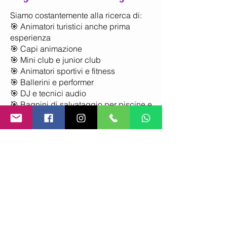
Siamo costantemente alla ricerca di:
🎯 Animatori turistici anche prima
esperienza
🎯 Capi animazione
🎯 Mini club e junior club
🎯 Animatori sportivi e fitness
🎯 Ballerini e performer
🎯 DJ e tecnici audio
🎯 Bagnini di salvataggio per piscine e
stabilimenti balneari
Le posizioni sono disponibili per
strutture in:
Rimini – Riccione – Cesenatico –
Bellaria – Milano Marittima – Cervia –
Ravenna – Misano – Cattolica.
Corsi e Stage Gratuiti per
Animatori Turistici