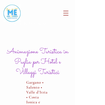
RICHIEDI UN PREVENTIVO
Animazione Turistica in
Puglia per Hotel e
Villaggi Turistici
Gargano •
Salento •
Valle d’Itria
• Costa
Ionica e