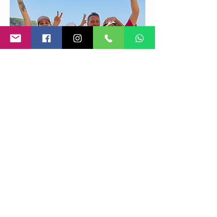
✔ Progetti su misura
✔ Copertura nazionale e
internazionale
✔ Unico referente operativo
✔ Aumento della soddisfazione degli
ospiti
✔ Migliore reputazione e recensioni