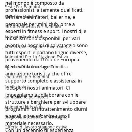
nel mondo è composto da 
Feste Per Bambini
professionisti altamente qualificati. 
Animatori Mini Club
Offriamo animatori, ballerine, e 
personale per mini club, oltre a 
Intrattenimento Per Bambini
esperti in fitness e sport. I nostri dj e 
Animatori mini club
musicisti sono disponibili per vari 
eventi, e i bagnini di salvataggio sono 
Animazione Stagione Invernale
tutti esperti e parlano lingue diverse, 
Animatori Per La Stagione Estiva
provenendo dall'Unione Europea.
Med eventi è un'agenzia di 
Agenzia Di Animazione Turistica
animazione turistica che offre 
spettacoli per bambini
supporto completo e assistenza in 
family hotels
loco per i nostri animatori. Ci 
impegniamo a collaborare con le 
animazione per hotels
strutture alberghiere per sviluppare 
Animatori kids club
programmi di intrattenimento diurni 
e serali, oltre a fornire tutto il 
Stagione Invernale In Montagna
materiale necessario.
Offerte di lavoro stagione estiva
Con un decennio di esperienza 