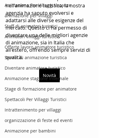
Animazione Per Villaggi Vacanze
nell'animazione turistica, la nostra 
agenzia ha saputo evolversi e 
animazione per villaggi
adattarsi alle diverse esigenze del 
Staff di animatori turistici
mercato. Questo ci ha permesso di 
diventare una delle migliori agenzie 
Animatori villaggi turistici
di animazione, sia in Italia che 
Offerte lavoro animatore turistico
all'estero, offrendo sempre servizi di 
qualità.
Servizi di animazione turistica
Diventare animatore turistico
Novità
Animazione stagione invernale
Stage di formazione per animatore
Spettacoli Per Villaggi Turistici
Intrattenimento per villaggi
organizzazione di feste ed eventi
Animazione per bambini