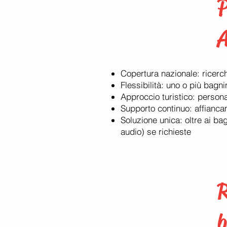
P
A
Copertura nazionale: ricerche
Flessibilità: uno o più bagni
Approccio turistico: persona
Supporto continuo: affiancam
Soluzione unica: oltre ai ba
audio) se richieste
R
b