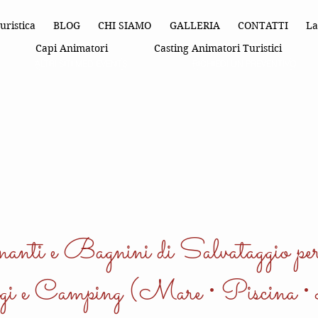
uristica
BLOG
CHI SIAMO
GALLERIA
CONTATTI
La
Capi Animatori
Casting Animatori Turistici
ALTRI SITI MED EVENTS
RICHIEDI UN PREVENTIVO
anti e Bagnini di Salvataggio pe
gi e Camping (Mare • Piscina •