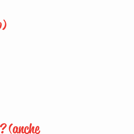
p)
o? (anche