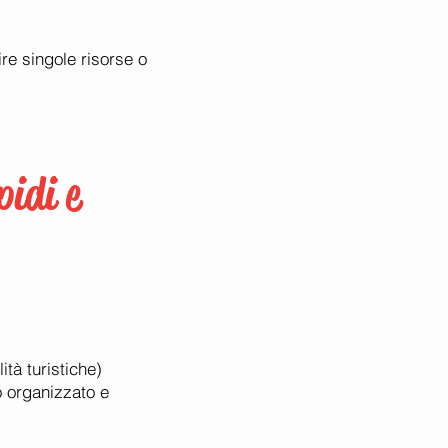
ire singole risorse o
pidi e
ità turistiche)
o organizzato e