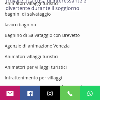
trovare qualcosa di interessante e 
Animatori villaggi turistici
divertente durante il soggiorno.
bagnini di salvataggio
lavoro bagnino
Bagnino di Salvataggio con Brevetto
Agenzie di animazione Venezia
Animatori villaggi turistici
Animatori per villaggi turistici
Intrattenimento per villaggi
Creazione e gestione il servizi di 
Spettacoli per villaggi turistici
animazione
Agenzie di animatori villaggi
Animatori mini club
Animazione Turistica
Animazione turistica
Animazione Turistica
Animatori Kids Club
stagione estiva 2026