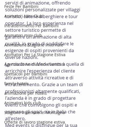
servizi di animazione, offrendo 
Feste Per Bambini
soluzioni personalizzate per villaggi 
Animatori Mini Club
turistici, catene alberghiere e tour 
operator. La loro esperienza nel 
Intrattenimento Per Bambini
settore turistico permette di 
Animatori mini club
garantire un'animazione di alta 
qualità, in grado di soddisfare le 
Animazione Stagione Invernale
esigenze di ospiti provenienti da 
Animatori Per La Stagione Estiva
diverse nazioni.
La
 missione di Med events è quella di 
Agenzia Di Animazione Turistica
arricchire l'esperienza del cliente 
spettacoli per bambini
attraverso attività ricreative e di 
family hotels
intrattenimento. Grazie a un team di 
professionisti altamente qualificati, 
animazione per hotels
l'azienda è in grado di progettare 
Animatori kids club
eventi che coinvolgono gli ospiti e 
animano gli spazi, sia in Italia che 
Stagione Invernale In Montagna
all'estero.
Offerte di lavoro stagione estiva
Med
 events si distingue per la sua 