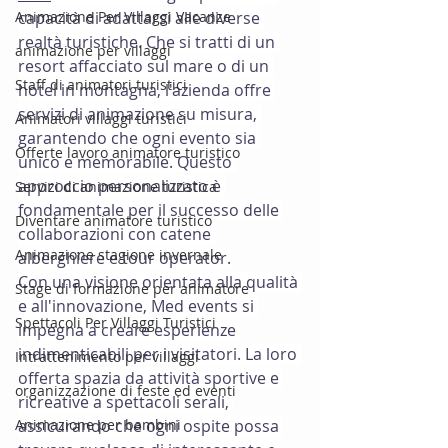
Animazione Per Villaggi Vacanze
capacità di adattarsi alle diverse 
realtà turistiche. Che si tratti di un 
animazione per villaggi
resort affacciato sul mare o di un 
Staff di animatori turistici
hotel in montagna, l'azienda offre 
servizi di animazione su misura, 
Animatori villaggi turistici
garantendo che ogni evento sia 
Offerte lavoro animatore turistico
unico e memorabile. Questo 
approccio personalizzato è 
Servizi di animazione turistica
fondamentale per il successo delle 
Diventare animatore turistico
collaborazioni con catene 
Animazione stagione invernale
alberghiere e tour operator.
Con una visione orientata alla qualità 
Stage di formazione per animatore
e all'innovazione, Med events si 
Spettacoli Per Villaggi Turistici
impegna a creare esperienze 
indimenticabili per i visitatori. La loro 
Intrattenimento per villaggi
offerta spazia da attività sportive e 
organizzazione di feste ed eventi
ricreative a spettacoli serali, 
Animazione per bambini
assicurando che ogni ospite possa 