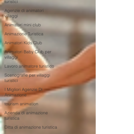
turistici
Agenzie di animatori
villaggi
Animatori mini club
Animazione Turistica
Animatori Kids Club
Animatori Baby Club per
villaggi
Lavoro animatore turistico
Scenografie per villaggi
turistici
I Migliori Agenzie Di
Animazione
tourism animation
Azienda di animazione
turistica
Ditta di animazione turistica