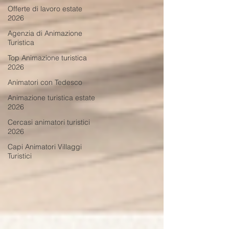
Offerte di lavoro estate
2026
Agenzia di Animazione
Turistica
Top Animazione turistica
2026
Animatori con Tedesco
Animazione turistica estate
2026
Cercasi animatori turistici
2026
Capi Animatori Villaggi
Turistici