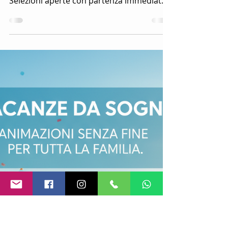
Selezioni per Villaggi,
Hotel e Resort
Capi animatori estate 2026: offerte di
lavoro per villaggi turistici, hotel e resort.
Selezioni aperte con partenza immediata
in Italia e all’estero.