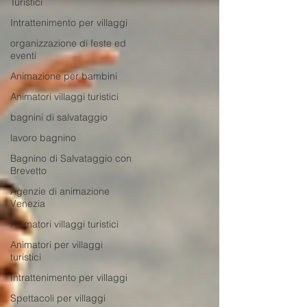
Turistici
Intrattenimento per villaggi
organizzazione di feste ed
eventi
Animazione per bambini
Animatori villaggi turistici
bagnini di salvataggio
lavoro bagnino
Bagnino di Salvataggio con
Brevetto
Agenzie di animazione
Venezia
Animatori villaggi turistici
Animatori per villaggi
turistici
Intrattenimento per villaggi
Spettacoli per villaggi