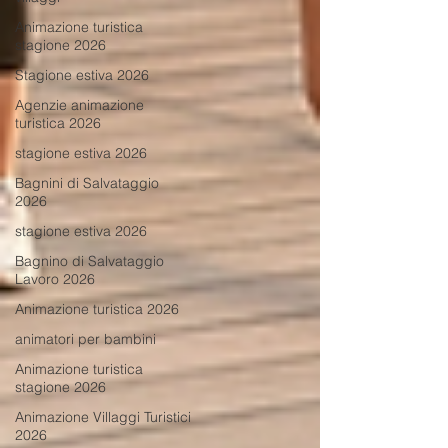
Animazione turistica
stagione 2026
Stagione estiva 2026
Agenzie animazione
turistica 2026
stagione estiva 2026
Bagnini di Salvataggio
2026
stagione estiva 2026
Bagnino di Salvataggio
Lavoro 2026
Animazione turistica 2026
animatori per bambini
Animazione turistica
stagione 2026
Animazione Villaggi Turistici
2026