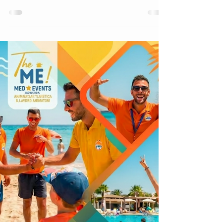
Programmi di animazione turistica
personalizzati per hotel, resort, residence
e villaggi turistici con Mini Club, fitness,
sport e spettacoli serali. Scopri i servizi
professionali di MED Animation Tourism
Service dedicati all’intrattenimento
turistico per clientela italiana e
internazionale.