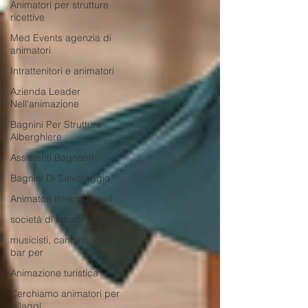
Animatori per strutture
ricettive
Med Events agenzia di
animatori
Intrattenitori e animatori
Azienda Leader
Nell'animazione
Bagnini Per Strutture
Alberghiere
Assistenti Bagnanti
Bagnini Di Salvataggio
Animatori Internazionali
società di intrattenimento
musicisti, cantanti, piano
bar per
Animazione turistica
Cerchiamo animatori per
villaggi