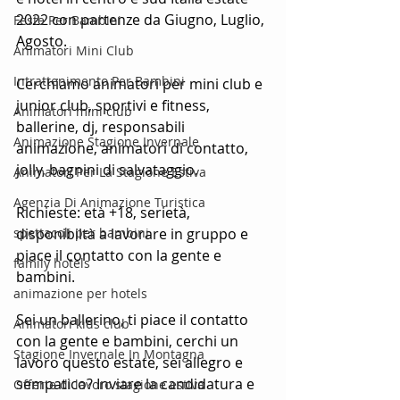
2022 con partenze da Giugno, Luglio, 
Feste Per Bambini
Agosto.
Animatori Mini Club
Intrattenimento Per Bambini
Cerchiamo animatori per mini club e 
junior club, sportivi e fitness, 
Animatori mini club
ballerine, dj, responsabili 
Animazione Stagione Invernale
animazione, animatori di contatto, 
jolly, bagnini di salvataggio.
Animatori Per La Stagione Estiva
Agenzia Di Animazione Turistica
Richieste: età +18, serietà, 
spettacoli per bambini
disponibiltà a lavorare in gruppo e 
piace il contatto con la gente e 
family hotels
bambini.
animazione per hotels
Sei un ballerino, ti piace il contatto 
Animatori kids club
con la gente e bambini, cerchi un 
Stagione Invernale In Montagna
lavoro questo estate, sei allegro e 
sempatico? Inviare la candidatura e 
Offerte di lavoro stagione estiva