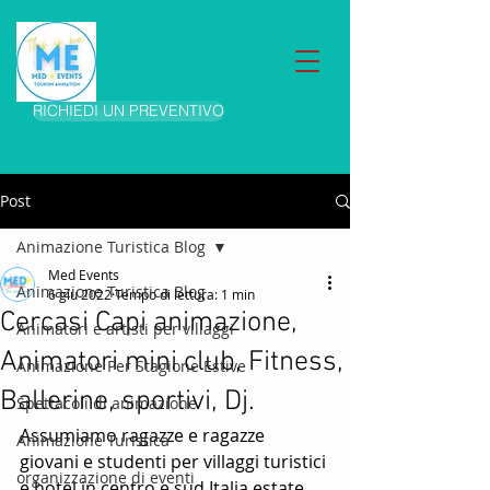
RICHIEDI UN PREVENTIVO
Post
Animazione Turistica Blog
Med Events
Animazione Turistica Blog
6 giu 2022
Tempo di lettura: 1 min
Cercasi Capi animazione,
Animatori e artisti per villaggi
Animatori mini club, Fitness,
Animazione Per Stagione Estive
Ballerine, sportivi, Dj.
Spettacoli di animazione
Assumiamo ragazze e ragazze 
Animazione Turistica
giovani e studenti per villaggi turistici 
organizzazione di eventi
e hotel in centro e sud Italia estate 