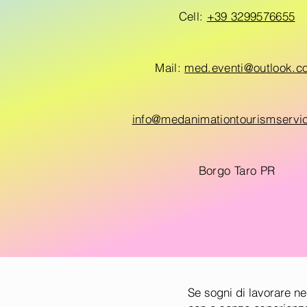
✓ Staff multilingue e qu
Cell:
+39 3299576655
✓ Programmi di animazi
✓ Copertura in tutta Ita
✓ Esperienza consolidat
Mail:
med.eventi@outlook.c
✓ Selezione accurata d
✓ Gestione completa de
✓ Assistenza continua d
info@medanimationtourismservi
Lavora con
Borgo Taro PR
Se sogni di lavorare nei