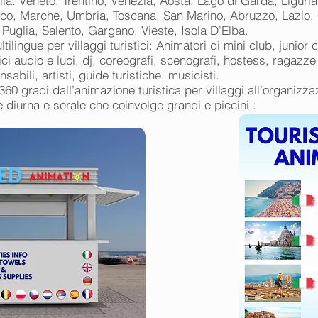
ia: Veneto, Trentino, Venezia, Aosta, Lago di Garda, Liguria
co, Marche, Umbria, Toscana, San Marino, Abruzzo, Lazio,
, Puglia, Salento, Gargano, Vieste, Isola D'Elba.
ilingue per villaggi turistici: Animatori di mini club, junior c
cnici audio e luci, dj, coreografi, scenografi, hostess, ragazz
abili, artisti, guide turistiche, musicisti.
 360 gradi dall’animazione turistica per villaggi all’organizz
e diurna e serale che coinvolge grandi e piccini :