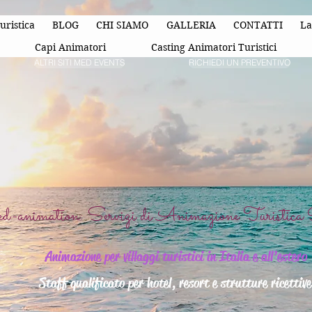
uristica
BLOG
CHI SIAMO
GALLERIA
CONTATTI
La
Capi Animatori
Casting Animatori Turistici
ALTRI SITI MED EVENTS
RICHIEDI UN PREVENTIVO
animation: Servizi di Animazione Turistica P
Animazione per villaggi turistici in Italia e all’estero
Staff qualificato per hotel, resort e strutture ricettive