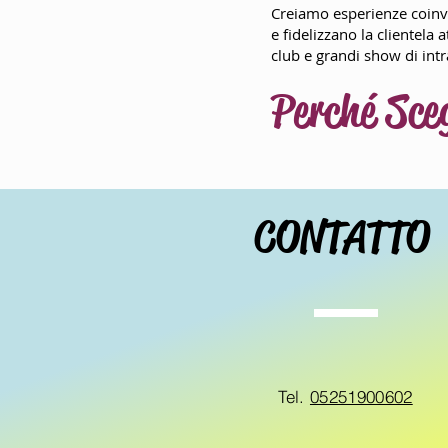
Creiamo esperienze coinvo
e fidelizzano la clientela 
club e grandi show di int
Perché Sce
CONTATTO
Tel.
05251900602