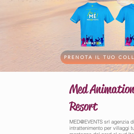
PRENOTA IL TUO COL
Med Animation 
Resort
MED@EVENTS srl agenzia di ani
intrattenimento per villaggi t