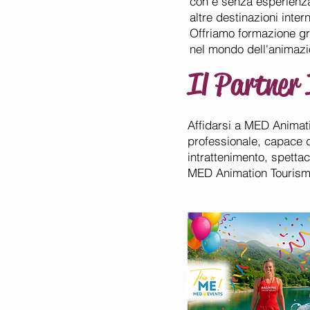
con e senza esperienza
altre destinazioni inter
Offriamo formazione grat
nel mondo dell'animazi
Il Partner 
Affidarsi a MED Animati
professionale, capace 
intrattenimento, spettac
MED Animation Tourism S