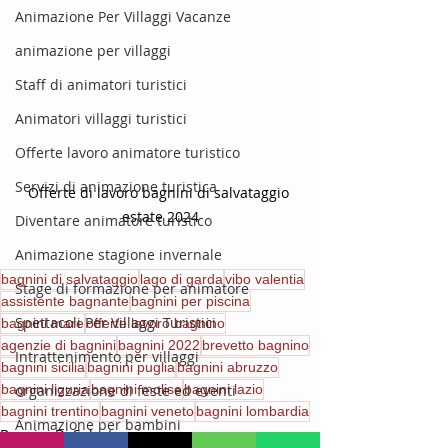
Animazione Per Villaggi Vacanze
animazione per villaggi
Staff di animatori turistici
Animatori villaggi turistici
Offerte lavoro animatore turistico
Servizi di animazione turistica
Offerte di lavoro bagnini di salvataggio 
estate 2024
Diventare animatore turistico
Animazione stagione invernale
bagnini di salvataggio
lago di garda
vibo valentia
Stage di formazione per animatore
assistente bagnante
bagnini per piscina
Spettacoli Per Villaggi Turistici
bagnini mare
offerte lavoro bagnino
agenzie di bagnini
bagnini 2022
brevetto bagnino
Intrattenimento per villaggi
bagnini sicilia
bagnini puglia
bagnini abruzzo
bagnini liguria
organizzazione di feste ed eventi
bagnini molise
bagnini lazio
bagnini trentino
bagnini veneto
bagnini lombardia
Animazione per bambini
Bagnini Di Salvataggio