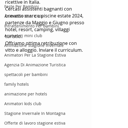
ricettive in Italia.
Feste Per Bambini
Cercasi assistenti bagnanti con 
brevetto mare e piscine estate 2024, 
Animatori Mini Club
partenze da Maggio e Giugno presso 
Intrattenimento Per Bambini
hotel, resort, camping, villaggi 
Animatori mini club
turistici.
Offriamo ottima retribuzione con 
Animazione Stagione Invernale
vitto e alloggio. Inviare il curriculum.
Animatori Per La Stagione Estiva
Agenzia Di Animazione Turistica
spettacoli per bambini
family hotels
animazione per hotels
Animatori kids club
Stagione Invernale In Montagna
Offerte di lavoro stagione estiva