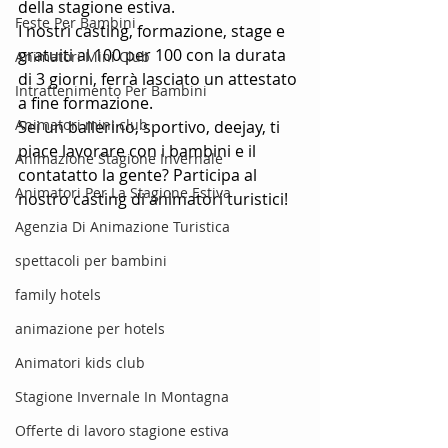
della stagione estiva.
Feste Per Bambini
I nostri casting, formazione, stage e 
gratuiti al 100 per 100 con la durata 
Animatori Mini Club
di 3 giorni, ferrà lasciato un attestato 
Intrattenimento Per Bambini
a fine formazione.
Animatori mini club
Sei un ballerino, sportivo, deejay, ti 
piace lavorare con i bambini e il 
Animazione Stagione Invernale
contatatto la gente? Participa al 
Animatori Per La Stagione Estiva
nostro casting di animatori turistici!
Agenzia Di Animazione Turistica
spettacoli per bambini
family hotels
animazione per hotels
Animatori kids club
Stagione Invernale In Montagna
Offerte di lavoro stagione estiva