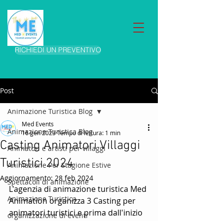
RICHIEDI UN PREVENTIVO
Post
Animazione Turistica Blog
Med Events
Animazione Turistica Blog
16 gen 2023
Tempo di lettura: 1 min
Casting Animatori Villaggi
Animatori e artisti per villaggi
Turistici 2024
Animazione Per Stagione Estive
Aggiornamento:
28 feb 2024
Spettacoli di animazione
L'agenzia di animazione turistica Med 
Animazione Turistica
Animation organizza 3 Casting per 
animatori turistici e prima dall'inizio 
organizzazione di eventi