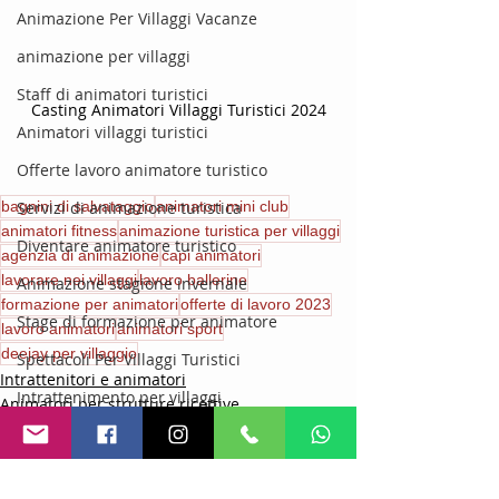
Animazione Per Villaggi Vacanze
animazione per villaggi
Staff di animatori turistici
Casting Animatori Villaggi Turistici 2024
Animatori villaggi turistici
Offerte lavoro animatore turistico
bagnini di salvataggio
Servizi di animazione turistica
animatori mini club
animatori fitness
animazione turistica per villaggi
Diventare animatore turistico
agenzia di animazione
capi animatori
lavorare nei villaggi
lavoro ballerine
Animazione stagione invernale
formazione per animatori
offerte di lavoro 2023
Stage di formazione per animatore
lavoro animatori
animatori sport
deejay per villaggio
Spettacoli Per Villaggi Turistici
Intrattenitori e animatori
Intrattenimento per villaggi
Animatori per strutture ricettive
Offerte di lavoro estate 2026
organizzazione di feste ed eventi
Animazione per bambini