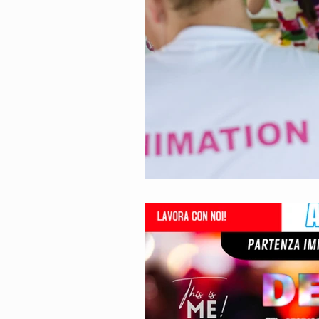
Animatori Mini Club
Intrat
Animatori Per La Stagione Estiv
animazione per hotels
Anim
Offerte di lavoro stagione estiva
Staff di animatori turistici
A
Servizi di animazione turistica