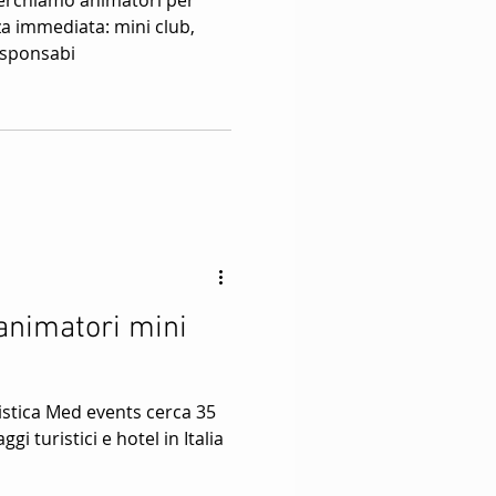
nza immediata: mini club,
illaggi
responsabi
 animatori mini
istica Med events cerca 35
gi turistici e hotel in Italia