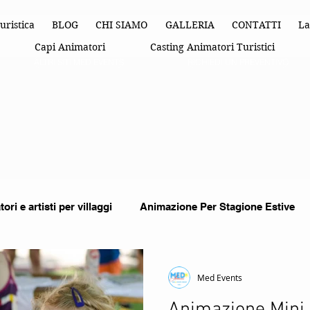
uristica
BLOG
CHI SIAMO
GALLERIA
CONTATTI
La
Capi Animatori
Casting Animatori Turistici
ALTRI SITI MED EVENTS
RICHIEDI UN PREVENTIVO
ori e artisti per villaggi
Animazione Per Stagione Estive
imazione Turistica
organizzazione di eventi
Feste Per
Med Events