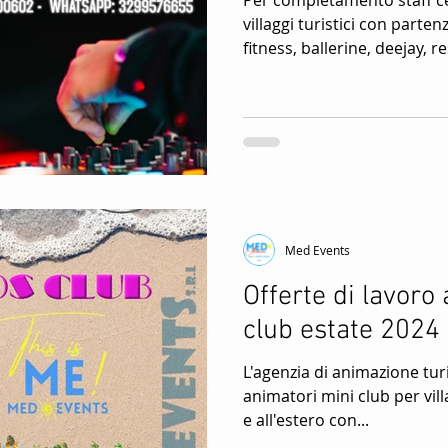
villaggi turistici con parte
ore
Spettacoli Per Villaggi Turistici
Intrattenimento per v
fitness, ballerine, deejay, 
i
Med Events
Offerte di lavoro
club estate 2024
L'agenzia di animazione tur
animatori mini club per villag
e all'estero con...