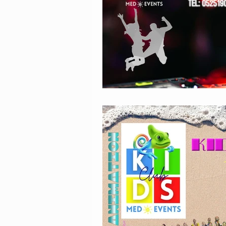
Stage di formazione per animat
organizzazione di feste ed event