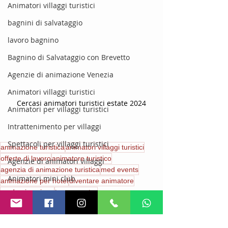
Animatori villaggi turistici
bagnini di salvataggio
lavoro bagnino
Bagnino di Salvataggio con Brevetto
Agenzie di animazione Venezia
Animatori villaggi turistici
Cercasi animatori turistici estate 2024
Animatori per villaggi turistici
Intrattenimento per villaggi
Spettacoli per villaggi turistici
animazione turistica
animatori villaggi turistici
offerte di lavoro
animatore turistico
Agenzie di animatori villaggi
agenzia di animazione turistica
med events
Animatori mini club
animazione per hotel
diventare animatore
med animazione
tour operator
Animazione Turistica
agenzie di animazione in italia
cipro
Animatori Kids Club
corsi per animatori
stage per animatori
top agenzie di animazione
con vitto e alloggio