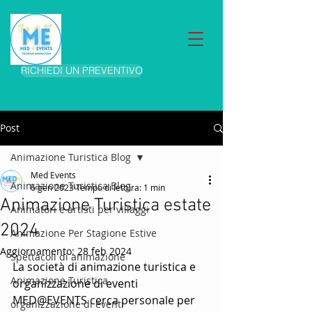
RICHIEDI UN PREVENTIVO
Post
Animazione Turistica Blog
Med Events
Animazione Turistica Blog
6 gen 2023
Tempo di lettura: 1 min
Animazione Turistica estate
Animatori e artisti per villaggi
2024
Animazione Per Stagione Estive
Aggiornamento:
28 feb 2024
Spettacoli di animazione
La società di animazione turistica e 
Animazione Turistica
organizzazione di eventi 
MED@EVENTS cerca personale per 
organizzazione di eventi