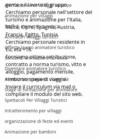
gente e il lavoro di gruppo.
Animazione Per Villaggi Vacanze
Cerchiamo personale nell'settore del 
animazione per villaggi
turismo e animazione per l'Italia, 
Staff di animatori turistici
Malta, Cipro, Spagnia, Austria, 
Francia, Egitto, Tunisia.
Animatori villaggi turistici
Cerchiamo personale residente in 
Offerte lavoro animatore turistico
Eu, età +18.
Forniamo ottima retribuzione, 
Servizi di animazione turistica
contratto a norma turismo, vitto e 
Diventare animatore turistico
alloggio, pagamento mensile, 
rimborso spese di viaggio.
Animazione stagione invernale
Inviare il curriculum via mail o 
Stage di formazione per animatore
compilare il modulo del sito web.
Spettacoli Per Villaggi Turistici
Intrattenimento per villaggi
organizzazione di feste ed eventi
Animazione per bambini