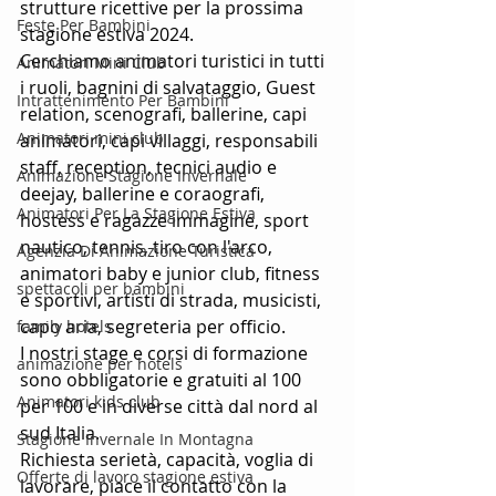
strutture ricettive per la prossima 
Feste Per Bambini
stagione estiva 2024.
Cerchiamo animatori turistici in tutti 
Animatori Mini Club
i ruoli, bagnini di salvataggio, Guest 
Intrattenimento Per Bambini
relation, scenografi, ballerine, capi 
Animatori mini club
animatori, capi villaggi, responsabili 
staff, reception, tecnici audio e 
Animazione Stagione Invernale
deejay, ballerine e coraografi, 
Animatori Per La Stagione Estiva
hostess e ragazze immagine, sport 
nautico, tennis, tiro con l'arco, 
Agenzia Di Animazione Turistica
animatori baby e junior club, fitness 
spettacoli per bambini
e sportivi, artisti di strada, musicisti, 
capo aria, segreteria per officio.
family hotels
I nostri stage e corsi di formazione 
animazione per hotels
sono obbligatorie e gratuiti al 100 
Animatori kids club
per 100 e in diverse città dal nord al 
sud Italia.
Stagione Invernale In Montagna
Richiesta serietà, capacità, voglia di 
Offerte di lavoro stagione estiva
lavorare, piace il contatto con la 