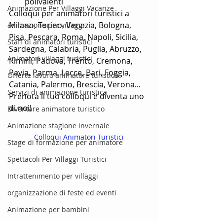
polivalenti
Animazione Per Villaggi Vacanze
Colloqui per animatori turistici a 
Milano, Torino, Venezia, Bologna, 
animazione per villaggi
Pisa, Pescara, Roma, Napoli, Sicilia, 
Staff di animatori turistici
Sardegna, Calabria, Puglia, Abruzzo, 
Animatori villaggi turistici
Rimini, Padova, Trento, Cremona, 
Pavia, Parma, Lecce, Bari, Foggia, 
Offerte lavoro animatore turistico
Catania, Palermo, Brescia, Verona...
Servizi di animazione turistica
Prenota il tuo colloqui e diventa uno 
di noi!
Diventare animatore turistico
Animazione stagione invernale
Colloqui Animatori Turistici
Stage di formazione per animatore
Spettacoli Per Villaggi Turistici
Intrattenimento per villaggi
organizzazione di feste ed eventi
Animazione per bambini