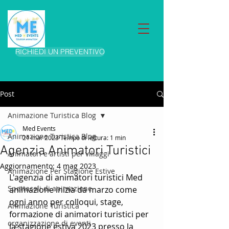
RICHIEDI UN PREVENTIVO
Post
Animazione Turistica Blog
Med Events
Animazione Turistica Blog
21 mar 2023
Tempo di lettura: 1 min
Agenzia Animatori Turistici
Animatori e artisti per villaggi
Aggiornamento:
4 mag 2023
Animazione Per Stagione Estive
L'agenzia di animatori turistici Med 
Spettacoli di animazione
animazione inizia da marzo come 
ogni anno per colloqui, stage, 
Animazione Turistica
formazione di animatori turistici per 
organizzazione di eventi
la stagione estiva 2023 presso la 