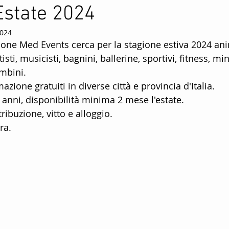
Estate 2024
ttenimento Per Bambini
Animatori mini club
2024
ione Med Events cerca per la stagione estiva 2024 ani
e
Animatori Per La Stagione Estiva
Agenzia Di Anim
tisti, musicisti, bagnini, ballerine, sportivi, fitness, mi
mbini.
azione gratuiti in diverse città e provincia d'Italia.
mily hotels
animazione per hotels
Animatori kids c
 anni, disponibilità minima 2 mese l'estate.
ibuzione, vitto e alloggio.
ra.
na
Offerte di lavoro stagione estiva
Animazione Per
taff di animatori turistici
Animatori villaggi turistici
ico
Servizi di animazione turistica
Diventare animat