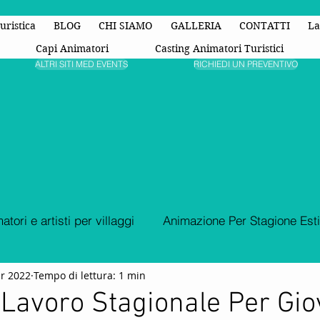
uristica
BLOG
CHI SIAMO
GALLERIA
CONTATTI
La
Capi Animatori
Casting Animatori Turistici
ALTRI SITI MED EVENTS
RICHIEDI UN PREVENTIVO
atori e artisti per villaggi
Animazione Per Stagione Est
r 2022
Tempo di lettura: 1 min
Animazione Turistica
organizzazione di eventi
Fest
i Lavoro Stagionale Per Gio