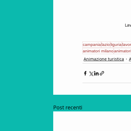
Lav
campania
lazio
liguria
lavo
animatori milano
animatori
Animazione turistica
A
Post recenti