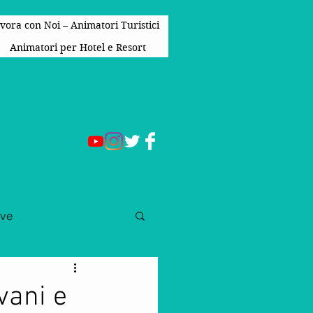
vora con Noi – Animatori Turistici
Animatori per Hotel e Resort
ive
e Per Bambini
vani e