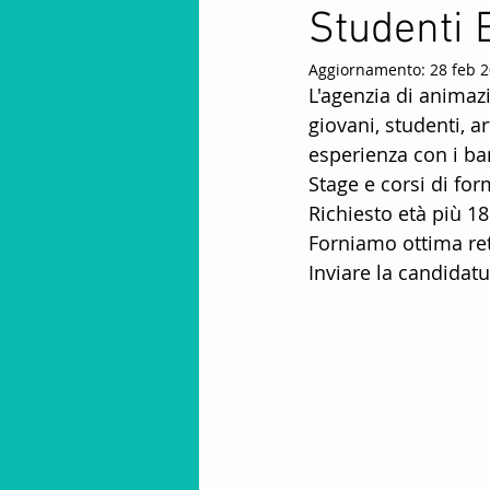
Studenti 
Animatori Mini Club
Intra
Aggiornamento:
28 feb 
L'agenzia di animaz
Animazione Stagione Invernal
giovani, studenti, ar
esperienza con i ba
Stage e corsi di form
spettacoli per bambini
fa
Richiesto età più 18
Forniamo ottima retr
Inviare la candidatu
Stagione Invernale In Montag
animazione per villaggi
S
Offerte lavoro animatore turist