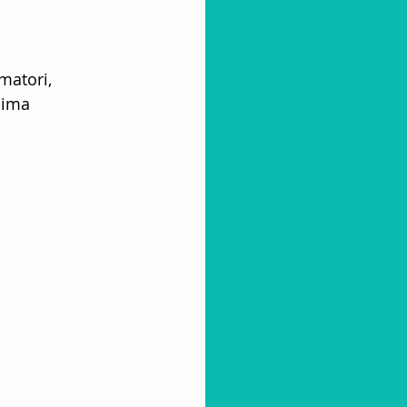
matori, 
azione Turistica
nima 
lub
 Villaggi Vacanze
ore turistico