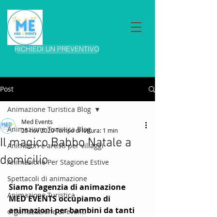
RICHIEDI UN PREVENTIVO
Post
Animazione Turistica Blog
Med Events
Animazione Turistica Blog
25 nov 2020
Tempo di lettura: 1 min
Il magico Babbo Natale a
Animatori e artisti per villaggi
domicilio
Animazione Per Stagione Estive
Spettacoli di animazione
Siamo l’agenzia di animazione 
Animazione Turistica
MED EVENTS occupiamo di 
animazioni per bambini da tanti 
organizzazione di eventi