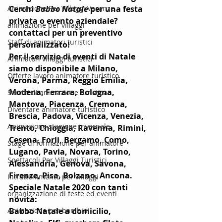
Animazione Per Villaggi Vacanze
Cerchi 
Babbo Natale
 per una festa 
privata o evento aziendale?
animazione per villaggi
contattaci per un preventivo 
Staff di animatori turistici
personalizzato!
Per il servizio di eventi di Natale 
Animatori villaggi turistici
siamo disponibile a Milano, 
Offerte lavoro animatore turistico
Verona, Parma, Reggio Emilia, 
Modena, Ferrara, Bologna, 
Servizi di animazione turistica
Mantova, Piacenza, Cremona, 
Diventare animatore turistico
Brescia, Padova, Vicenza, Venezia, 
Animazione stagione invernale
Trento, Chioggia, Ravenna, Rimini, 
Cesena, Forli, Bergamo, Como, 
Stage di formazione per animatore
Lugano, Pavia, Novara, Torino, 
Spettacoli Per Villaggi Turistici
Alessandria, Genova, Savona, 
Firenze, Pisa, Bolzano, Ancona.
Intrattenimento per villaggi
Speciale Natale 2020 con tanti 
organizzazione di feste ed eventi
novità:
Animazione per bambini
Babbo Natale a domicilio, 