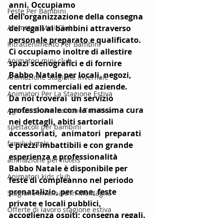
anni. Occupiamo 
Feste Per Bambini
dell'organizzazione della consegna 
Animatori Mini Club
dei regali ai bambini attraverso 
personale preparato e qualificato.  
Intrattenimento Per Bambini
Ci occupiamo inoltre di allestire 
Animatori mini club
spazi scenografici e di fornire 
Babbo Natale per locali, negozi, 
Animazione Stagione Invernale
centri commerciali ed aziende.
Animatori Per La Stagione Estiva
Da noi troverai  un servizio 
professionale con la massima cura 
Agenzia Di Animazione Turistica
nei dettagli, abiti sartoriali 
spettacoli per bambini
accessoriati,  animatori  preparati  
family hotels
e prezzi imbattibili e con grande 
esperienza e professionalità
animazione per hotels
Babbo Natale è disponibile per 
Animatori kids club
feste di compleanno nel periodo 
prenatalizio, per cene, feste 
Stagione Invernale In Montagna
private e locali pubblici, 
Offerte di lavoro stagione estiva
accoglienza ospiti; consegna regali.