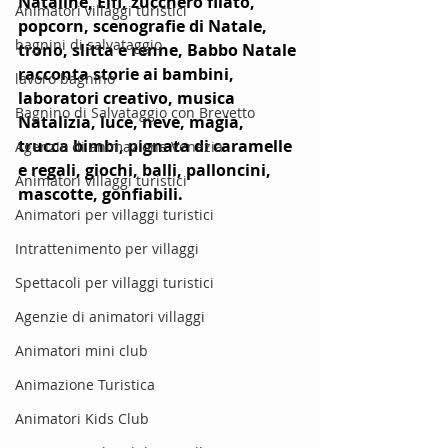
Nataline, Elfi, zucchero filato, 
Animatori villaggi turistici
popcorn, scenografie di Natale, 
bagnini di salvataggio
trono, slitta e renne, Babbo Natale 
racconta storie ai bambini, 
lavoro bagnino
laboratori creativo, musica 
Bagnino di Salvataggio con Brevetto
Natalizia, luce, neve, magia, 
trucca bimbi, pignata di caramelle 
Agenzie di animazione Venezia
e regali, giochi, balli, palloncini, 
Animatori villaggi turistici
mascotte, gonfiabili.
Animatori per villaggi turistici
Intrattenimento per villaggi
Spettacoli per villaggi turistici
Agenzie di animatori villaggi
Animatori mini club
Animazione Turistica
Animatori Kids Club