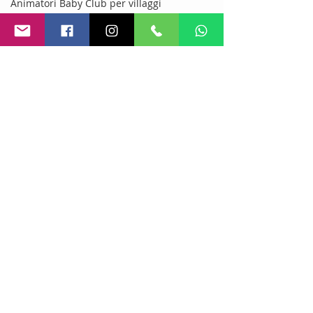
Animatori Baby Club per villaggi
Lavoro animatore turistico
Scenografie per villaggi turistici
I Migliori Agenzie Di Animazione
tourism animation
Azienda di animazione turistica
Babbo Natale a dimicilio
Ditta di animazione turistica
Animatori per strutture ricettive
animatorituristici
Med Events agenzia di animatori
Intrattenitori e animatori
Azienda Leader Nell'animazione
Bagnini Per Strutture Alberghiere
Assistenti Bagnanti
Post recenti
Mostra tutti
Bagnini Di Salvataggio