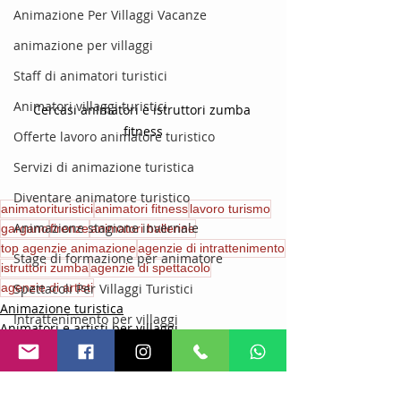
Animazione Per Villaggi Vacanze
animazione per villaggi
Staff di animatori turistici
Animatori villaggi turistici
Cercasi animatori e istruttori zumba 
fitness
Offerte lavoro animatore turistico
Servizi di animazione turistica
Diventare animatore turistico
animatorituristici
animatori fitness
lavoro turismo
Animazione stagione invernale
gargano
firenze
animatori ballerine
top agenzie animazione
agenzie di intrattenimento
Stage di formazione per animatore
istruttori zumba
agenzie di spettacolo
agenzie di artisti
Spettacoli Per Villaggi Turistici
Animazione turistica
Intrattenimento per villaggi
Animatori e artisti per villaggi
Animazione Per Stagione Estive
organizzazione di feste ed eventi
Animazione per bambini