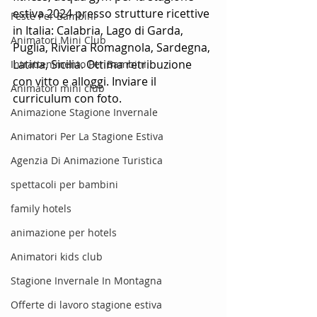
estiva 2024 presso strutture ricettive 
Feste Per Bambini
in Italia: Calabria, Lago di Garda, 
Animatori Mini Club
Puglia, Riviera Romagnola, Sardegna, 
Latina, Sicilia. Ottima retribuzione 
Intrattenimento Per Bambini
con vitto e alloggi. Inviare il 
Animatori mini club
curriculum con foto.
Animazione Stagione Invernale
Animatori Per La Stagione Estiva
Agenzia Di Animazione Turistica
spettacoli per bambini
family hotels
animazione per hotels
Animatori kids club
Stagione Invernale In Montagna
Offerte di lavoro stagione estiva