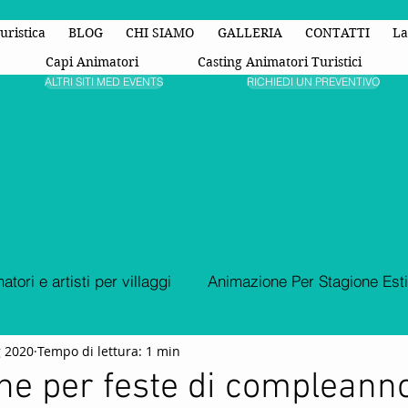
uristica
BLOG
CHI SIAMO
GALLERIA
CONTATTI
La
Capi Animatori
Casting Animatori Turistici
ALTRI SITI MED EVENTS
RICHIEDI UN PREVENTIVO
atori e artisti per villaggi
Animazione Per Stagione Est
g 2020
Tempo di lettura: 1 min
Animazione Turistica
organizzazione di eventi
Fest
e per feste di compleann