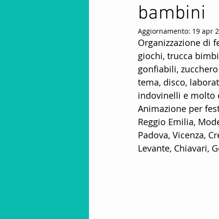
bambini
Animatori Mini Club
Intra
Aggiornamento:
19 apr 
Organizzazione di f
Animazione Stagione Invernal
giochi, trucca bimbi
gonfiabili, zucchero
tema, disco, laborat
spettacoli per bambini
fa
indovinelli e molto 
Animazione per fes
Reggio Emilia, Mode
Stagione Invernale In Montag
Padova, Vicenza, Cr
Levante, Chiavari, G
animazione per villaggi
S
Offerte lavoro animatore turist