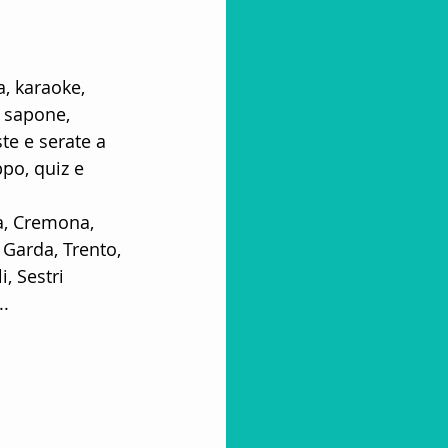
, karaoke, 
azione Turistica
i sapone, 
te e serate a 
ppo, quiz e 
lub
a, Cremona, 
Garda, Trento, 
 Villaggi Vacanze
, Sestri 
..
ore turistico