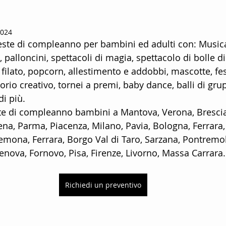
ttenimento Per Bambini
Animatori mini club
2024
este di compleanno per bambini ed adulti con: Musica
e
Animatori Per La Stagione Estiva
Agenzia Di Anim
, palloncini, spettacoli di magia, spettacolo di bolle d
 filato, popcorn, allestimento e addobbi, mascotte, fes
orio creativo, tornei a premi, baby dance, balli di gru
mily hotels
animazione per hotels
Animatori kids c
di più.
te di compleanno bambini a Mantova, Verona, Bresci
na, Parma, Piacenza, Milano, Pavia, Bologna, Ferrara, 
na
Offerte di lavoro stagione estiva
Animazione Per
emona, Ferrara, Borgo Val di Taro, Sarzana, Pontremoli
enova, Fornovo, Pisa, Firenze, Livorno, Massa Carrara.
taff di animatori turistici
Animatori villaggi turistici
Richiedi un preventivo
ico
Servizi di animazione turistica
Diventare animat