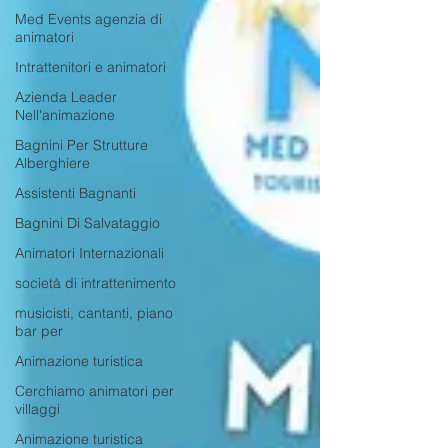
Med Events agenzia di
animatori
Intrattenitori e animatori
Azienda Leader
Nell'animazione
Bagnini Per Strutture
Alberghiere
Assistenti Bagnanti
Bagnini Di Salvataggio
Animatori Internazionali
società di intrattenimento
musicisti, cantanti, piano
bar per
Animazione turistica
Cerchiamo animatori per
villaggi
Animazione turistica