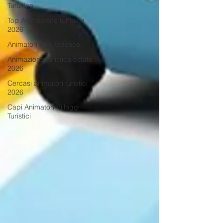
Turistica
Top Animazione turistica
2026
Animatori con Tedesco
Animazione turistica estate
2026
Cercasi animatori turistici
2026
Capi Animatori Villaggi
Turistici