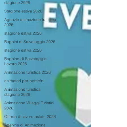
stagione 2026
Stagione estiva 2026
Agenzie animazione turistica
2026
stagione estiva 2026
Bagnini di Salvataggio 2026
stagione estiva 2026
Bagnino di Salvataggio
Lavoro 2026
Animazione turistica 2026
animatori per bambini
Animazione turistica
stagione 2026
Animazione Villaggi Turistici
2026
Offerte di lavoro estate 2026
Agenzia di Animazione