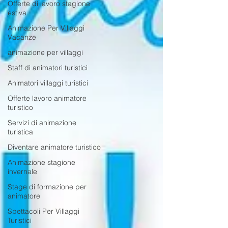
Offerte di lavoro stagione
estiva
Animazione Per Villaggi
Vacanze
animazione per villaggi
Staff di animatori turistici
Animatori villaggi turistici
Offerte lavoro animatore
turistico
Servizi di animazione
turistica
Diventare animatore turistico
Animazione stagione
invernale
Stage di formazione per
animatore
Spettacoli Per Villaggi
Turistici