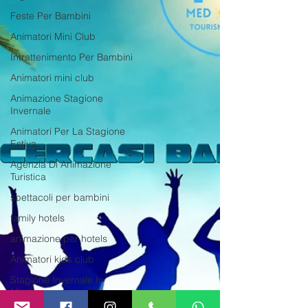
Feste Per Bambini
Animatori Mini Club
Intrattenimento Per Bambini
Animatori mini club
Animazione Stagione
Invernale
Animatori Per La Stagione
Estiva
Agenzia Di Animazione
Turistica
spettacoli per bambini
family hotels
animazione per hotels
Animatori kids club
Stagione Invernale In
Montagna