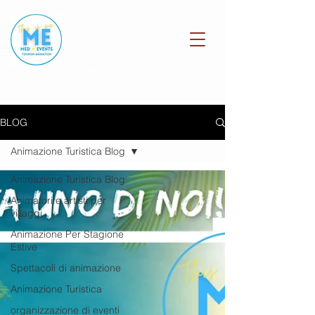
RICHIEDI UN PREVENTIVO
BLOG
Animazione Turistica Blog
Animazione Turistica Blog
Animatori e artisti per
villaggi
Animazione Per Stagione
Estive
Spettacoli di animazione
Animazione Turistica
organizzazione di eventi