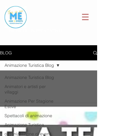
RICHIEDI UN PREVENTIVO
BLOG
Animazione Turistica Blog
Animazione Turistica Blog
Animatori e artisti per
villaggi
Animazione Per Stagione
Estive
Spettacoli di animazione
Animazione Turistica
organizzazione di eventi