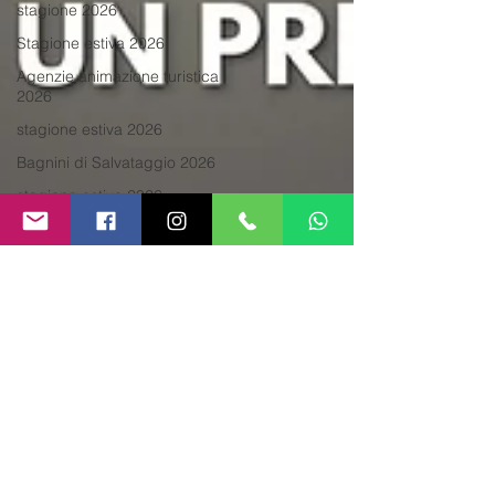
stagione 2026
Stagione estiva 2026
Agenzie animazione turistica
2026
stagione estiva 2026
Bagnini di Salvataggio 2026
stagione estiva 2026
Bagnino di Salvataggio
Lavoro 2026
Animazione turistica 2026
animatori per bambini
Animazione turistica
stagione 2026
Animazione Villaggi Turistici
2026
Offerte di lavoro estate 2026
Agenzia di Animazione