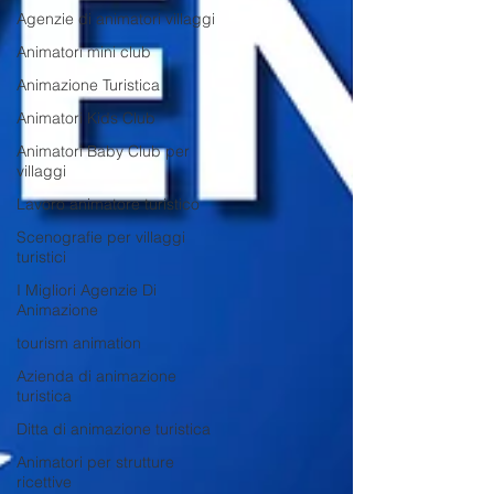
Agenzie di animatori villaggi
Animatori mini club
Animazione Turistica
Animatori Kids Club
Animatori Baby Club per
villaggi
Lavoro animatore turistico
Scenografie per villaggi
turistici
I Migliori Agenzie Di
Animazione
tourism animation
Azienda di animazione
turistica
Ditta di animazione turistica
Animatori per strutture
ricettive