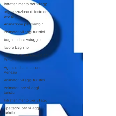
Intrattenimento per villaggi
organizzazione di feste ed
eventi
Animazione per bambini
Animatori villaggi turistici
bagnini di salvataggio
lavoro bagnino
Bagnino di Salvataggio con
Brevetto
Agenzie di animazione
Venezia
Animatori villaggi turistici
Animatori per villaggi
turistici
Intrattenimento per villaggi
Spettacoli per villaggi
turistici