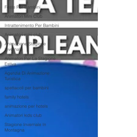
Feste Per Bambini
Animatori Mini Club
Intrattenimento Per Bambini
Animatori mini club
Animazione Stagione
Invernale
Animatori Per La Stagione
Estiva
Agenzia Di Animazione
Turistica
spettacoli per bambini
family hotels
animazione per hotels
Animatori kids club
Stagione Invernale In
Montagna