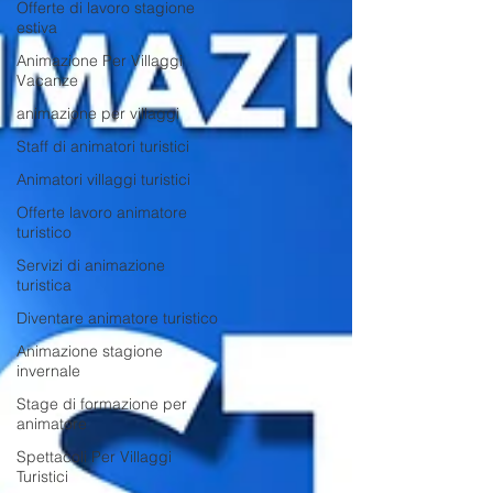
Offerte di lavoro stagione
estiva
Animazione Per Villaggi
Vacanze
animazione per villaggi
Staff di animatori turistici
Animatori villaggi turistici
Offerte lavoro animatore
turistico
Servizi di animazione
turistica
Diventare animatore turistico
Animazione stagione
invernale
Stage di formazione per
animatore
Spettacoli Per Villaggi
Turistici