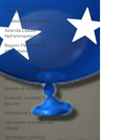
Med Events agenzia di
animatori
Intrattenitori e animatori
Azienda Leader
Nell'animazione
Bagnini Per Strutture
Alberghiere
Assistenti Bagnanti
Bagnini Di Salvataggio
Animatori Internazionali
società di intrattenimento
musicisti, cantanti, piano
bar per
Animazione turistica
Cerchiamo animatori per
villaggi
Animazione turistica