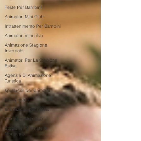
Feste Per Bambini
Animatori Mini Club
Intrattenimento Per Bambini
Animatori mini club
Animazione Stagione
Invernale
Animatori Per La Stagione
Estiva
Agenzia Di Animazione
Turistica
spettacoli per bambini
family hotels
animazione per hotels
Animatori kids club
Stagione Invernale In
Montagna