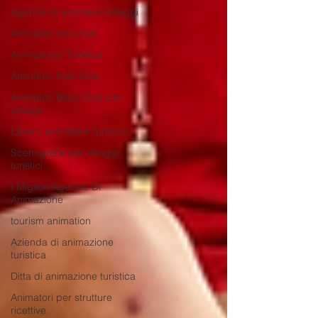
Agenzie di animatori villaggi
Animatori mini club
Animazione Turistica
Animatori Kids Club
Animatori Baby Club per
villaggi
Lavoro animatore turistico
Scenografie per villaggi
turistici
I Migliori Agenzie Di
Animazione
tourism animation
Azienda di animazione
turistica
Ditta di animazione turistica
Animatori per strutture
ricettive