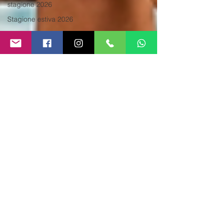
stagione 2026
Stagione estiva 2026
Agenzie animazione turistica
2026
stagione estiva 2026
Bagnini di Salvataggio 2026
stagione estiva 2026
Bagnino di Salvataggio
Lavoro 2026
Animazione turistica 2026
animatori per bambini
Animazione turistica
stagione 2026
Animazione Villaggi Turistici
2026
Offerte di lavoro estate 2026
Agenzia di Animazione