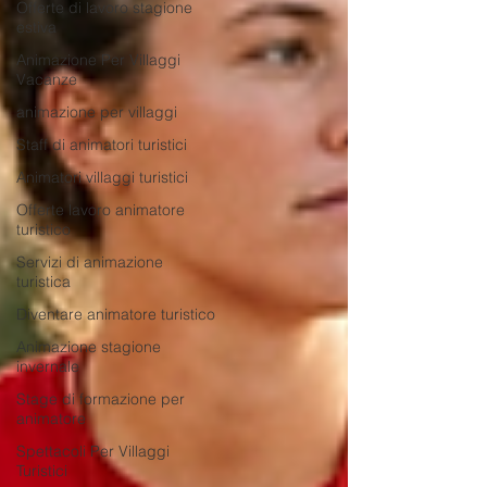
Offerte di lavoro stagione
estiva
Animazione Per Villaggi
Vacanze
animazione per villaggi
Staff di animatori turistici
Animatori villaggi turistici
Offerte lavoro animatore
turistico
Servizi di animazione
turistica
Diventare animatore turistico
Animazione stagione
invernale
Stage di formazione per
animatore
Spettacoli Per Villaggi
Turistici