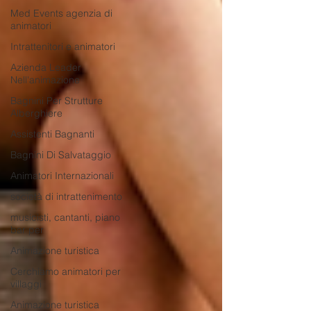
Med Events agenzia di
animatori
Intrattenitori e animatori
Azienda Leader
Nell'animazione
Bagnini Per Strutture
Alberghiere
Assistenti Bagnanti
Bagnini Di Salvataggio
Animatori Internazionali
società di intrattenimento
musicisti, cantanti, piano
bar per
Animazione turistica
Cerchiamo animatori per
villaggi
Animazione turistica