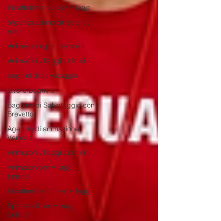
Intrattenimento per villaggi
organizzazione di feste ed
eventi
Animazione per bambini
Animatori villaggi turistici
bagnini di salvataggio
lavoro bagnino
Bagnino di Salvataggio con
Brevetto
Agenzie di animazione
Venezia
Animatori villaggi turistici
Animatori per villaggi
turistici
Intrattenimento per villaggi
Spettacoli per villaggi
turistici