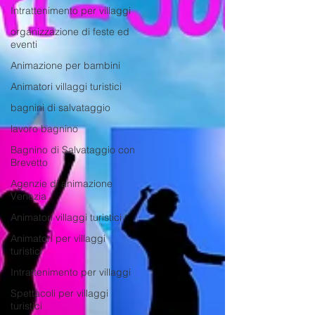
Intrattenimento per villaggi
organizzazione di feste ed
eventi
Animazione per bambini
Animatori villaggi turistici
bagnini di salvataggio
lavoro bagnino
Bagnino di Salvataggio con
Brevetto
Agenzie di animazione
Venezia
Animatori villaggi turistici
Animatori per villaggi
turistici
Intrattenimento per villaggi
Spettacoli per villaggi
turistici