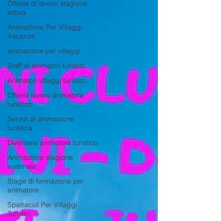
Offerte di lavoro stagione
estiva
Animazione Per Villaggi
Vacanze
animazione per villaggi
Staff di animatori turistici
Animatori villaggi turistici
Offerte lavoro animatore
turistico
Servizi di animazione
turistica
Diventare animatore turistico
Animazione stagione
invernale
Stage di formazione per
animatore
Spettacoli Per Villaggi
Turistici