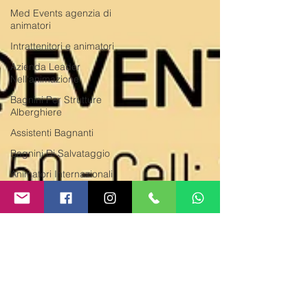
Med Events agenzia di
animatori
Intrattenitori e animatori
Azienda Leader
Nell'animazione
Bagnini Per Strutture
Alberghiere
Assistenti Bagnanti
Bagnini Di Salvataggio
Animatori Internazionali
società di intrattenimento
musicisti, cantanti, piano
bar per
Animazione turistica
Cerchiamo animatori per
villaggi
Animazione turistica