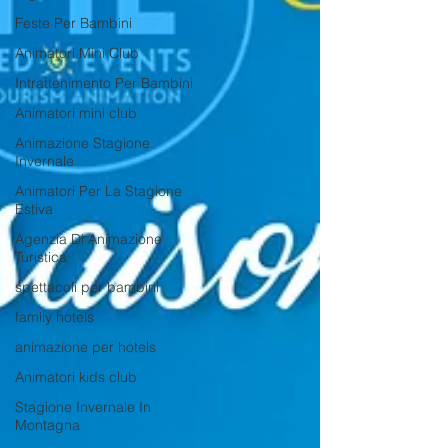
Feste Per Bambini
Animatori Mini Club
Intrattenimento Per Bambini
Animatori mini club
Animazione Stagione
Invernale
Animatori Per La Stagione
Estiva
Agenzia Di Animazione
Turistica
spettacoli per bambini
family hotels
animazione per hotels
Animatori kids club
Stagione Invernale In
Montagna