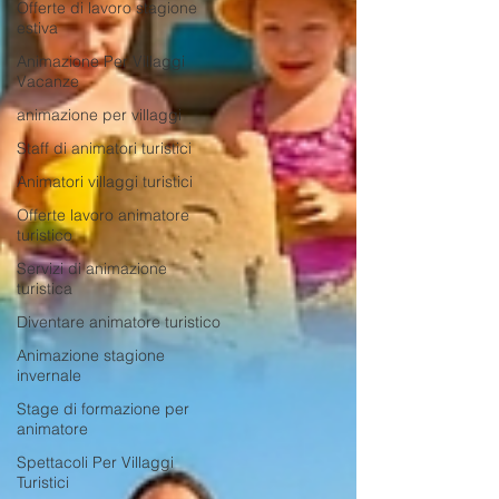
Offerte di lavoro stagione
estiva
Animazione Per Villaggi
Vacanze
animazione per villaggi
Staff di animatori turistici
Animatori villaggi turistici
Offerte lavoro animatore
turistico
Servizi di animazione
turistica
Diventare animatore turistico
Animazione stagione
invernale
Stage di formazione per
animatore
Spettacoli Per Villaggi
Turistici