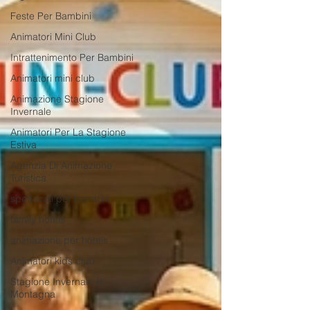
Feste Per Bambini
Animatori Mini Club
Intrattenimento Per Bambini
Animatori mini club
Animazione Stagione
Invernale
Animatori Per La Stagione
Estiva
Agenzia Di Animazione
Turistica
spettacoli per bambini
family hotels
animazione per hotels
Animatori kids club
Stagione Invernale In
Montagna