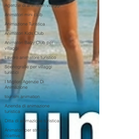
Agenzie di animatori villaggi
Animatori mini club
Animazione Turistica
Animatori Kids Club
Animatori Baby Club per
villaggi
Lavoro animatore turistico
Scenografie per villaggi
turistici
I Migliori Agenzie Di
Animazione
tourism animation
Azienda di animazione
turistica
Ditta di animazione turistica
Animatori per strutture
ricettive