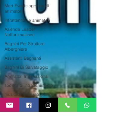
Med Events agenzia di
animatori
Intrattenitori e animatori
Azienda Leader
Nell'animazione
Bagnini Per Strutture
Alberghiere
Assistenti Bagnanti
Bagnini Di Salvataggio
Animatori Internazionali
società di intrattenimento
musicisti, cantanti, piano
bar per
Animazione turistica
Cerchiamo animatori per
villaggi
Animazione turistica