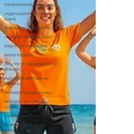
Intrattenimento per villaggi
organizzazione di feste ed
eventi
Animazione per bambini
Animatori villaggi turistici
bagnini di salvataggio
lavoro bagnino
Bagnino di Salvataggio con
Brevetto
Agenzie di animazione
Venezia
Animatori villaggi turistici
Animatori per villaggi
turistici
Intrattenimento per villaggi
Spettacoli per villaggi
turistici