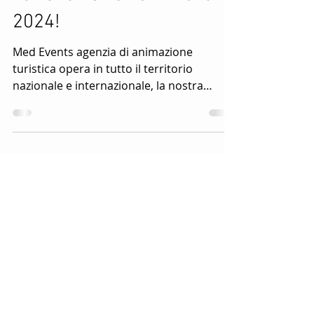
Turistica! Med Events
Agenzia Di Animatori
Turistici! Offerte Di Lavoro
2024!
Med Events agenzia di animazione
turistica opera in tutto il territorio
nazionale e internazionale, la nostra
società di intrattenimento...