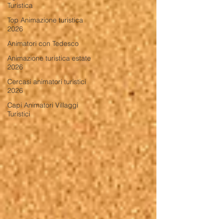
Turistica
Top Animazione turistica
2026
Animatori con Tedesco
Animazione turistica estate
2026
Cercasi animatori turistici
2026
Capi Animatori Villaggi
Turistici