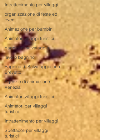
Intrattenimento per villaggi
organizzazione di feste ed
eventi
Animazione per bambini
Animatori villaggi turistici
bagnini di salvataggio
lavoro bagnino
Bagnino di Salvataggio con
Brevetto
Agenzie di animazione
Venezia
Animatori villaggi turistici
Animatori per villaggi
turistici
Intrattenimento per villaggi
Spettacoli per villaggi
turistici