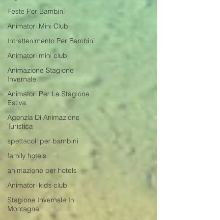
Feste Per Bambini
Animatori Mini Club
Intrattenimento Per Bambini
Animatori mini club
Animazione Stagione
Invernale
Animatori Per La Stagione
Estiva
Agenzia Di Animazione
Turistica
spettacoli per bambini
family hotels
animazione per hotels
Animatori kids club
Stagione Invernale In
Montagna