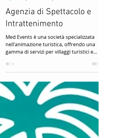
Med Events
29 apr 2025
Tempo di lettura: 3 min
Agenzia di Spettacolo e
Intrattenimento
Med Events è una società specializzata
nell'animazione turistica, offrendo una
gamma di servizi per villaggi turistici e
hotel sia in Italia che all'estero.L'agenzia di
animazione turistica Med events si
distingue per la sua vasta operatività su
tutto il territorio nazionale e
internazionale.L'agenzia di animazione
turistica Med events è alla ricerca di 300
animatori turistici per la prossima
stagione estiva 2025