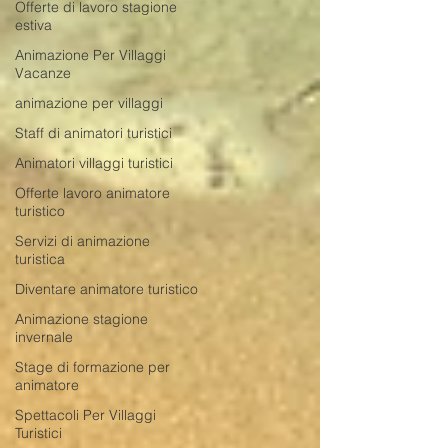
Offerte di lavoro stagione
estiva
Animazione Per Villaggi
Vacanze
animazione per villaggi
Staff di animatori turistici
Animatori villaggi turistici
Offerte lavoro animatore
turistico
Servizi di animazione
turistica
Diventare animatore turistico
Animazione stagione
invernale
Stage di formazione per
animatore
Spettacoli Per Villaggi
Turistici