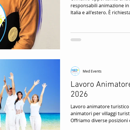
responsabili animazione in v
Italia e all'estero. È richi
esperienza nel settore. I 
capacità di gestione di staf
particolare focus sull'organ
serali. Il capo animatore è una figura cruciale
all'interno di uno staff di an
sua capacità organizzativa a
Med Events
Lavoro Animatore
2026
Lavoro animatore turistico estate
animatori per villaggi turisti
Offriamo diverse posizioni c
Questa è un'opportunità un