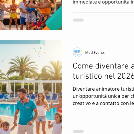
immediate e opportunità in
Med Events
Come diventare 
turistico nel 202
Diventare animatore turist
un’opportunità unica per c
creativo e a contatto con l
turistici rendono indimentic
e villaggi, organizzando gioc
club e spettacoli serali. N
obbligatoria: ciò che conta 