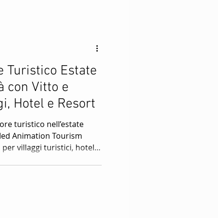
e figure richiedono
me sport, danza o
 Turistico Estate
 con Vitto e
gi, Hotel e Resort
e turistico nell’estate
 Med Animation Tourism
er villaggi turistici, hotel e
 Ricerchiamo ballerini,
 audio luci, bagnini e
b anche alla prima
ventare animatore turistico,
azione e candidarti per le
 nel turismo.