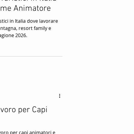
ome Animatore
istici in Italia dove lavorare
tagna, resort family e
agione 2026.
avoro per Capi
voro per capi animatori e