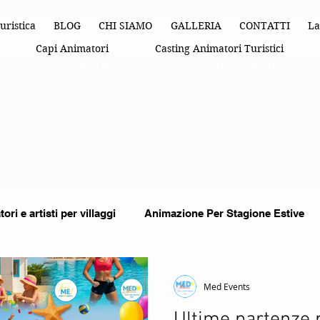
uristica
BLOG
CHI SIAMO
GALLERIA
CONTATTI
La
Capi Animatori
Casting Animatori Turistici
ALTRI SITI MED EVENTS
RICHIEDI UN PREVENTIVO
ori e artisti per villaggi
Animazione Per Stagione Estive
imazione Turistica
organizzazione di eventi
Feste Per
Med Events