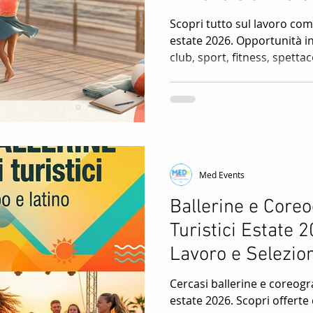
Scopri tutto sul lavoro come
ore
Spettacoli Per Villaggi Turistici
Intrattenimento per v
estate 2026. Opportunità in 
club, sport, fitness, spetta
turistico. Selezioni aperte
i
migliori villaggi vacanze e re
Med Events
Ballerine e Coreo
Turistici Estate 2
Lavoro e Selezio
Cercasi ballerine e coreograf
estate 2026. Scopri offerte 