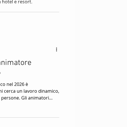
 hotel e resort.
animatore
6
ico nel 2026 è
hi cerca un lavoro dinamico,
e persone. Gli animatori
abili le vacanze negli hotel
hi, attività sportive, baby
on serve esperienza
è energia, simpatia e voglia