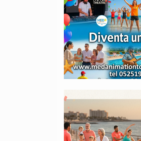
Animatori Mini Club
Intrat
Animatori Per La Stagione Estiv
animazione per hotels
Anim
Offerte di lavoro stagione estiva
Staff di animatori turistici
A
Servizi di animazione turistica