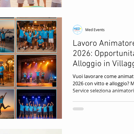
di mettersi in gioco. Alcun
competenze specifiche, co
conoscenza musicale per
Med Events
Lavoro Animatore
2026: Opportunità
Alloggio in Villag
Vuoi lavorare come animator
2026 con vitto e alloggio?
Service seleziona animatori p
resort in Italia e all’estero.
sportivi, fitness, dj, tecnici
animatori mini e junior clu
esperienza. Scopri come di
partecipare ai corsi di form
offerte di lavoro stagionale