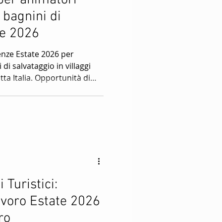
per animatori
 Stagione Invernale
e bagnini di
te 2026
ini
family hotels
enze Estate 2026 per
 di salvataggio in villaggi
utta Italia. Opportunità di
inclusi per animatori, mini
ssistenti bagnanti anche alla
ggi
 Turistici:
avoro Estate 2026
rnale
ero