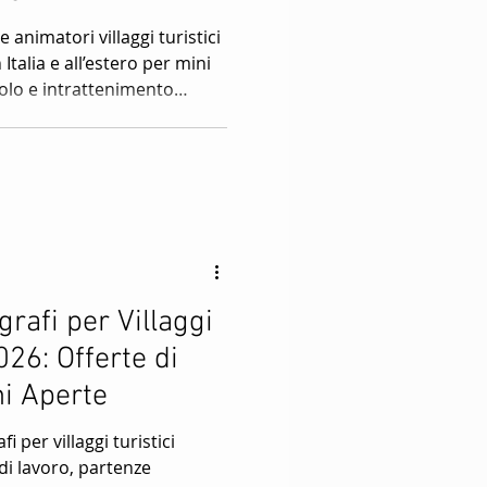
 animatori villaggi turistici
illaggi
Italia e all’estero per mini
colo e intrattenimento
 per nuove partenze nei
sort turistici.
grafi per Villaggi
026: Offerte di
ni Aperte
i per villaggi turistici
di lavoro, partenze