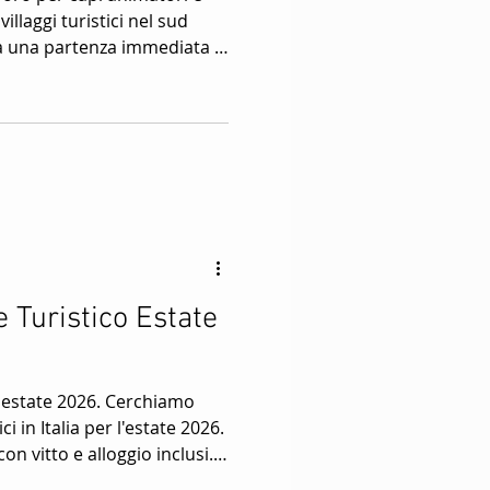
illaggi turistici nel sud
esta una partenza immediata e
candidati devono dimostrare
f piccoli e medi, con
izzazione di show e attività
imatori turistici. Grazie alla
 360 gradi, riesc
 Turistico Estate
 2026. Cerchiamo
ci in Italia per l'estate 2026.
on vitto e alloggio inclusi.
ica per chi desidera