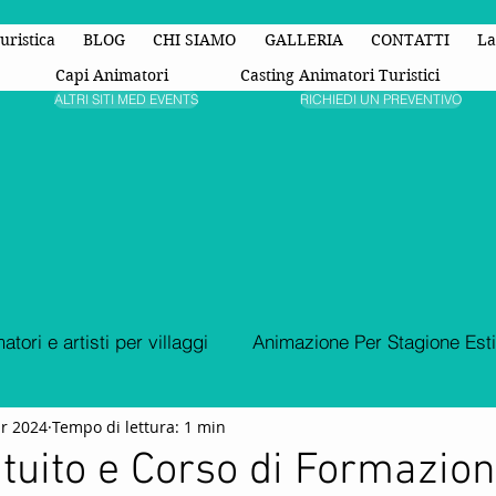
uristica
BLOG
CHI SIAMO
GALLERIA
CONTATTI
La
Capi Animatori
Casting Animatori Turistici
ALTRI SITI MED EVENTS
RICHIEDI UN PREVENTIVO
atori e artisti per villaggi
Animazione Per Stagione Est
r 2024
Tempo di lettura: 1 min
Animazione Turistica
organizzazione di eventi
Fest
tuito e Corso di Formazio