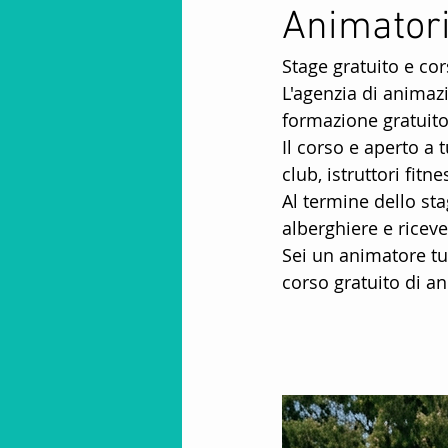
Animatori 
Animatori Mini Club
Intra
Stage gratuito e cor
L'agenzia di animaz
Animazione Stagione Invernal
formazione gratuito
Il corso e aperto a 
club, istruttori fitn
spettacoli per bambini
fa
Al termine dello sta
alberghiere e riceve
Sei un animatore tur
Stagione Invernale In Montag
corso gratuito di ani
animazione per villaggi
S
Offerte lavoro animatore turist