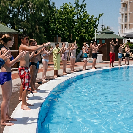
e
Stage di formazione per animatore
Spettacoli Per 
organizzazione di feste ed eventi