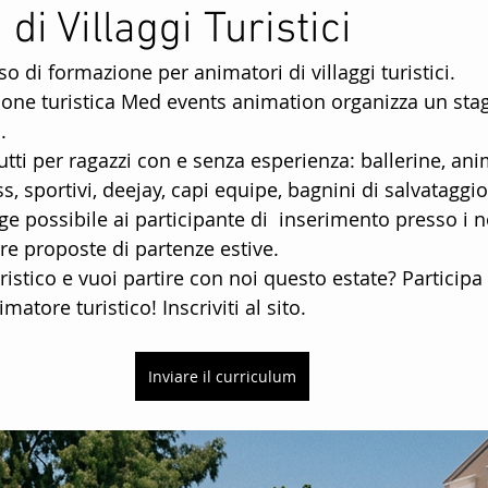
di Villaggi Turistici
ttenimento Per Bambini
Animatori mini club
so di formazione per animatori di villaggi turistici.
ione turistica Med events animation organizza un stag
e
Animatori Per La Stagione Estiva
Agenzia Di Anim
.
tutti per ragazzi con e senza esperienza: ballerine, ani
ess, sportivi, deejay, capi equipe, bagnini di salvataggio
mily hotels
animazione per hotels
Animatori kids c
ge possibile ai participante di  inserimento presso i no
re proposte di partenze estive.
istico e vuoi partire con noi questo estate? Participa 
na
Offerte di lavoro stagione estiva
Animazione Per
matore turistico! Inscriviti al sito.
taff di animatori turistici
Animatori villaggi turistici
Inviare il curriculum
ico
Servizi di animazione turistica
Diventare animat