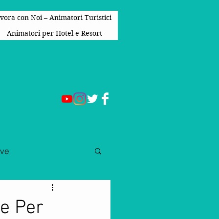
vora con Noi – Animatori Turistici
Animatori per Hotel e Resort
ive
e Per Bambini
ne Per