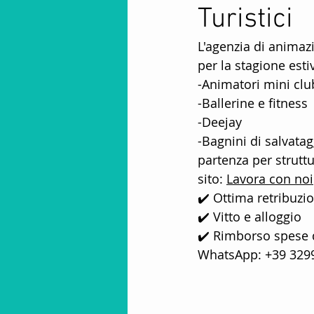
Turistici
Animatori Mini Club
Intra
L'agenzia di animaz
per la stagione est
Animazione Stagione Invernal
-Animatori mini clu
-Ballerine e fitness
-Deejay
spettacoli per bambini
fa
-Bagnini di salvatag
partenza per struttu
sito: 
Lavora con noi
Stagione Invernale In Montag
✔️ Ottima retribuzi
✔️ Vitto e alloggio
✔️ Rimborso spese d
animazione per villaggi
S
WhatsApp: +39 329
Offerte lavoro animatore turist