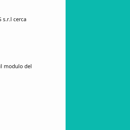
s.r.l cerca 
azione Turistica
lub
 il modulo del 
 Villaggi Vacanze
ore turistico