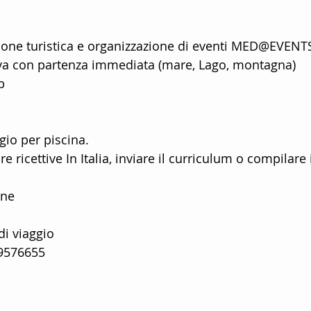
ttenimento Per Bambini
Animatori mini club
ione turistica e organizzazione di eventi MED@EVENTS 
iva con partenza immediata (mare, Lago, montagna)
e
Animatori Per La Stagione Estiva
Agenzia Di Anim
b
mily hotels
animazione per hotels
Animatori kids c
gio per piscina.
re ricettive In Italia, inviare il curriculum o compilare
na
Offerte di lavoro stagione estiva
Animazione Per
one
i viaggio
taff di animatori turistici
Animatori villaggi turistici
9576655
ico
Servizi di animazione turistica
Diventare animat