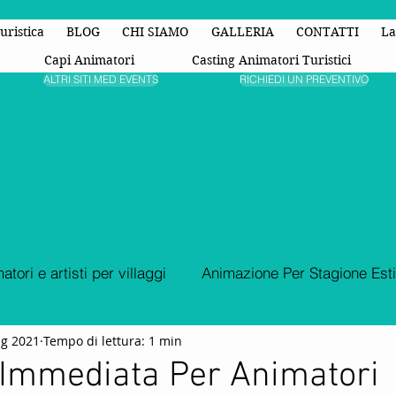
uristica
BLOG
CHI SIAMO
GALLERIA
CONTATTI
La
Capi Animatori
Casting Animatori Turistici
ALTRI SITI MED EVENTS
RICHIEDI UN PREVENTIVO
atori e artisti per villaggi
Animazione Per Stagione Est
g 2021
Tempo di lettura: 1 min
Animazione Turistica
organizzazione di eventi
Fest
 Immediata Per Animatori