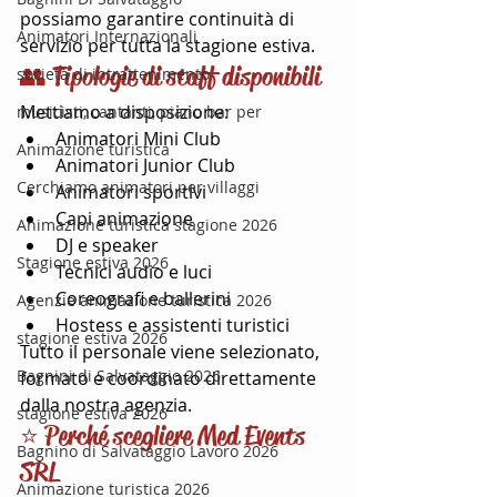
possiamo garantire continuità di 
Animatori Internazionali
servizio per tutta la stagione estiva.
👥 Tipologie di staff disponibili
società di intrattenimento
Mettiamo a disposizione:
musicisti, cantanti, piano bar per
Animatori Mini Club
Animazione turistica
Animatori Junior Club
Cerchiamo animatori per villaggi
Animatori sportivi
Capi animazione
Animazione turistica stagione 2026
DJ e speaker
Stagione estiva 2026
Tecnici audio e luci
Coreografi e ballerini
Agenzie animazione turistica 2026
Hostess e assistenti turistici
stagione estiva 2026
Tutto il personale viene selezionato, 
Bagnini di Salvataggio 2026
formato e coordinato direttamente 
dalla nostra agenzia.
stagione estiva 2026
⭐ Perché scegliere Med Events 
Bagnino di Salvataggio Lavoro 2026
SRL
Animazione turistica 2026