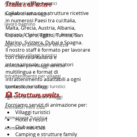
Italia e all’estero
Animatori villaggi turistici
Collaboriamo con strutture ricettive 
bagnini di salvataggio
in numerosi Paesi tra cui:Italia, 
lavoro bagnino
Malta, Grecia, Austria, Albania, 
Bagnino di Salvataggio con Brevetto
Croazia, Cipro, Egitto, Tunisia, San 
Marino, Svizzera, Dubai e Spagna.
Agenzie di animazione Venezia
Il nostro staff è formato per lavorare 
Animatori villaggi turistici
con clientela italiana e 
internazionale, con animatori 
Animatori per villaggi turistici
multilingua e format di 
Intrattenimento per villaggi
intrattenimento adattabili a ogni 
contesto turistico.
Spettacoli per villaggi turistici
🏨 Strutture servite
Agenzie di animatori villaggi
Forniamo servizi di animazione per:
Animatori mini club
Villaggi turistici
Animazione Turistica
Hotel e resort
Club vacanze
Animatori Kids Club
Camping e strutture family 