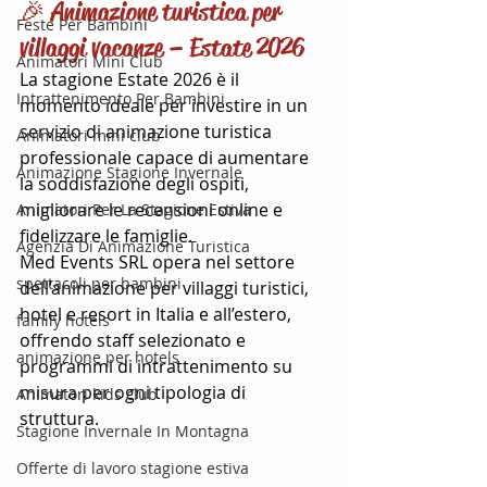
🎉 Animazione turistica per 
Feste Per Bambini
villaggi vacanze – Estate 2026
Animatori Mini Club
La stagione Estate 2026 è il 
Intrattenimento Per Bambini
momento ideale per investire in un 
servizio di animazione turistica 
Animatori mini club
professionale capace di aumentare 
Animazione Stagione Invernale
la soddisfazione degli ospiti, 
migliorare le recensioni online e 
Animatori Per La Stagione Estiva
fidelizzare le famiglie.
Agenzia Di Animazione Turistica
Med Events SRL opera nel settore 
spettacoli per bambini
dell’animazione per villaggi turistici, 
hotel e resort in Italia e all’estero, 
family hotels
offrendo staff selezionato e 
animazione per hotels
programmi di intrattenimento su 
misura per ogni tipologia di 
Animatori kids club
struttura.
Stagione Invernale In Montagna
Offerte di lavoro stagione estiva