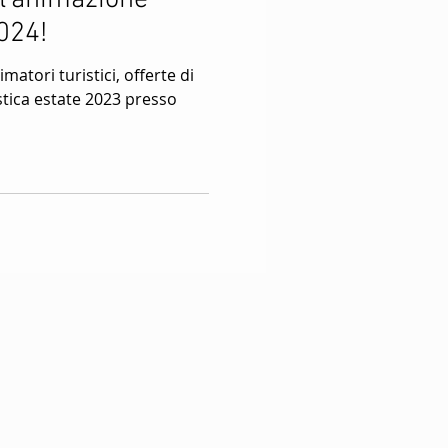
ll'animazione
 Stagione Invernale
2024!
atori turistici, offerte di
ini
family hotels
stica estate 2023 presso
ggi
rnale