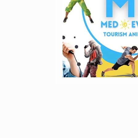
Animatori Mini Club
Intrat
Animatori Per La Stagione Estiv
animazione per hotels
Anim
Offerte di lavoro stagione estiva
Staff di animatori turistici
A
Servizi di animazione turistica