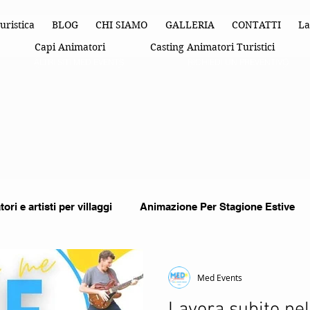
uristica
BLOG
CHI SIAMO
GALLERIA
CONTATTI
La
Capi Animatori
Casting Animatori Turistici
ALTRI SITI MED EVENTS
RICHIEDI UN PREVENTIVO
ori e artisti per villaggi
Animazione Per Stagione Estive
imazione Turistica
organizzazione di eventi
Feste Per
Med Events