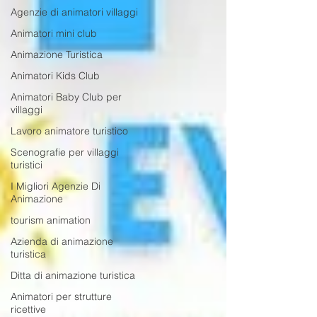
Agenzie di animatori villaggi
Animatori mini club
Animazione Turistica
Animatori Kids Club
Animatori Baby Club per
villaggi
Lavoro animatore turistico
Scenografie per villaggi
turistici
I Migliori Agenzie Di
Animazione
tourism animation
Azienda di animazione
turistica
Ditta di animazione turistica
Animatori per strutture
ricettive