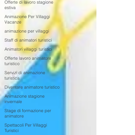
Offerte di lavoro stagione
estiva
Animazione Per Villaggi
Vacanze
animazione per villaggi
Staff di animatori turistici
Animatori villaggi turistici
Offerte lavoro animatore
turistico
Servizi di animazione
turistica
Diventare animatore turistico
Animazione stagione
invernale
Stage di formazione per
animatore
Spettacoli Per Villaggi
Turistici