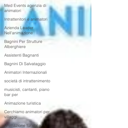
Med Events agenzia di
animatori
Intrattenitori e animatori
Azienda Leader
Nell'animazione
Bagnini Per Strutture
Alberghiere
Assistenti Bagnanti
Bagnini Di Salvataggio
Animatori Internazionali
società di intrattenimento
musicisti, cantanti, piano
bar per
Animazione turistica
Cerchiamo animatori per
villaggi
Animazione turistica