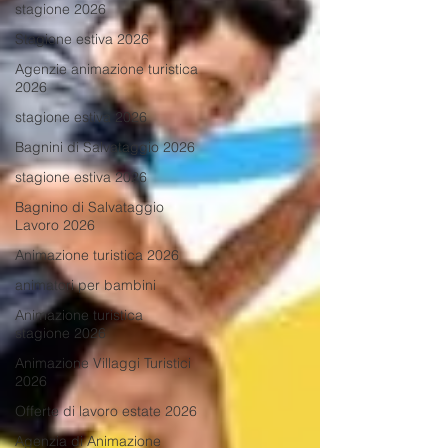
stagione 2026
Stagione estiva 2026
Agenzie animazione turistica
2026
stagione estiva 2026
Bagnini di Salvataggio 2026
stagione estiva 2026
Bagnino di Salvataggio
Lavoro 2026
Animazione turistica 2026
animatori per bambini
Animazione turistica
stagione 2026
Animazione Villaggi Turistici
2026
Offerte di lavoro estate 2026
Agenzia di Animazione