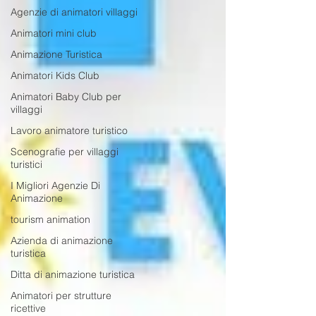
Agenzie di animatori villaggi
Animatori mini club
Animazione Turistica
Animatori Kids Club
Animatori Baby Club per
villaggi
Lavoro animatore turistico
Scenografie per villaggi
turistici
I Migliori Agenzie Di
Animazione
tourism animation
Azienda di animazione
turistica
Ditta di animazione turistica
Animatori per strutture
ricettive