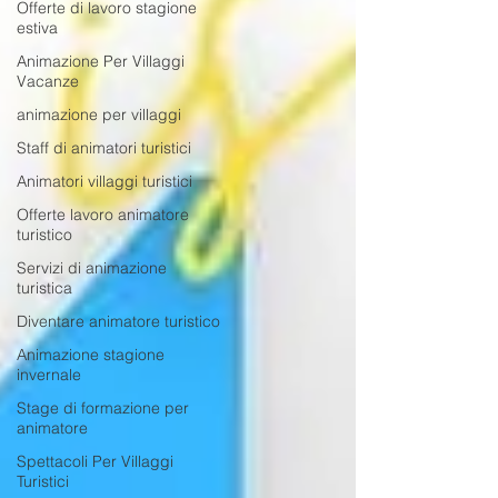
Offerte di lavoro stagione
estiva
Animazione Per Villaggi
Vacanze
animazione per villaggi
Staff di animatori turistici
Animatori villaggi turistici
Offerte lavoro animatore
turistico
Servizi di animazione
turistica
Diventare animatore turistico
Animazione stagione
invernale
Stage di formazione per
animatore
Spettacoli Per Villaggi
Turistici