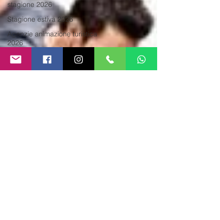
stagione 2026
Stagione estiva 2026
Agenzie animazione turistica
2026
stagione estiva 2026
Bagnini di Salvataggio 2026
stagione estiva 2026
Bagnino di Salvataggio
Lavoro 2026
Animazione turistica 2026
animatori per bambini
Animazione turistica
stagione 2026
Animazione Villaggi Turistici
2026
Offerte di lavoro estate 2026
Agenzia di Animazione